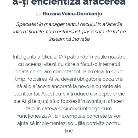
a-ți eficientiza afacerea
cu
Roxana Voicu-Dorobanțu
Specialist în managementul riscului în afacerile
internaționale, tech enthusiast, pasionată de tot ce
înseamnă inovație
Inteligența artificială (AI) pătrunde în viețile noastre
cu aceeași viteză cu care a făcut-o internetul
odată ce ne-am conectat toți la o rețea. În scurt
timp, folosirea AI va deveni obligatorie dacă vrei
să ai o afacere ancorată la nevoile curente ale
clienților tăi. Acest curs introduce concepte cheie
ale AI și te ajută să o folosești în avantajul afacerii
tale. În câteva sesiuni vei înțelege cum
funcționează AI, iar exemplele concrete te vor
ajuta să implementezi soluțiile potrivite pentru
tine.