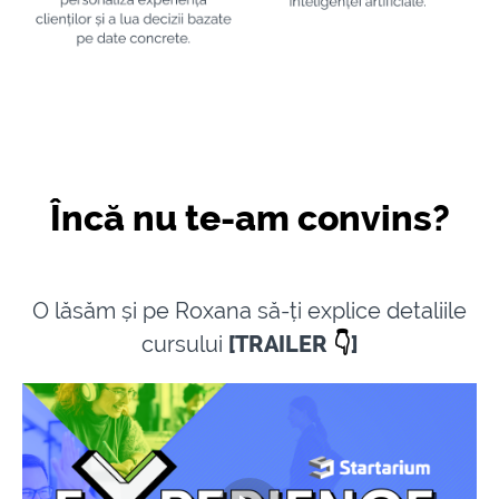
Încă nu te-am convins?
O lăsăm și pe Roxana să-ți explice detaliile
cursului
[TRAILER
👇
]