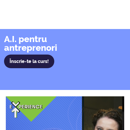
A.I. pentru
antreprenori
Înscrie-te la curs!