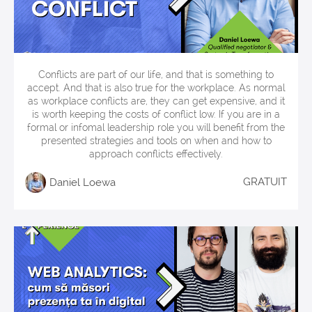
Navigating Conflict
Conflicts are part of our life, and that is something to
accept. And that is also true for the workplace. As normal
as workplace conflicts are, they can get expensive, and it
is worth keeping the costs of conflict low. If you are in a
formal or infomal leadership role you will benefit from the
presented strategies and tools on when and how to
approach conflicts effectively.
GRATUIT
Daniel Loewa