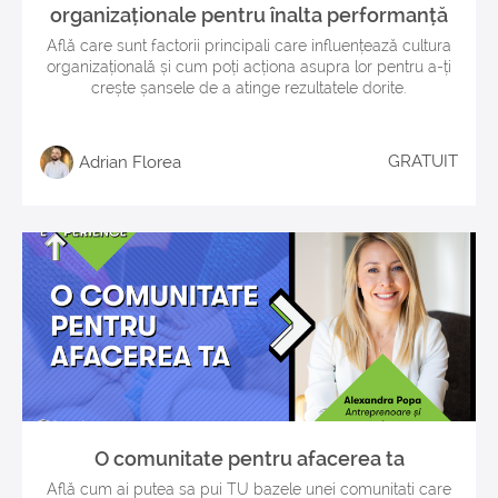
organizaționale pentru înalta performanță
Află care sunt factorii principali care influențează cultura
organizațională și cum poți acționa asupra lor pentru a-ți
crește șansele de a atinge rezultatele dorite.
GRATUIT
Adrian Florea
O comunitate pentru afacerea ta
Află cum ai putea sa pui TU bazele unei comunitati care