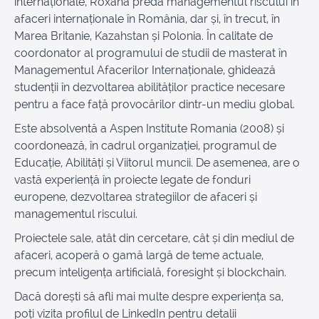
internaționale, Roxana predă managementul riscului în
afaceri internaționale în România, dar și, în trecut, în
Marea Britanie, Kazahstan și Polonia. În calitate de
coordonator al programului de studii de masterat în
Managementul Afacerilor Internaționale, ghidează
studenții în dezvoltarea abilităților practice necesare
pentru a face față provocărilor dintr-un mediu global.
Este absolventă a Aspen Institute Romania (2008) și
coordonează, în cadrul organizației, programul de
Educație, Abilități și Viitorul muncii. De asemenea, are o
vastă experiență în proiecte legate de fonduri
europene, dezvoltarea strategiilor de afaceri și
managementul riscului.
Proiectele sale, atât din cercetare, cât și din mediul de
afaceri, acoperă o gamă largă de teme actuale,
precum inteligența artificială, foresight și blockchain.
Dacă dorești să afli mai multe despre experiența sa,
poți vizita profilul de LinkedIn pentru detalii