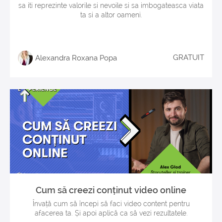
sa iti reprezinte valorile si nevoile si sa imbogateasca viata
ta si a altor oameni.
GRATUIT
Alexandra Roxana Popa
Cum să creezi conținut video online
Învață cum să începi să faci video content pentru
afacerea ta. Și apoi aplică ca să vezi rezultatele.