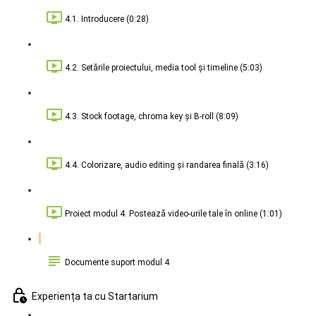
4.1. Introducere (0:28)
4.2. Setările proiectului, media tool și timeline (5:03)
4.3. Stock footage, chroma key și B-roll (8:09)
4.4. Colorizare, audio editing și randarea finală (3:16)
Proiect modul 4. Postează video-urile tale în online (1:01)
Documente suport modul 4
Experiența ta cu Startarium