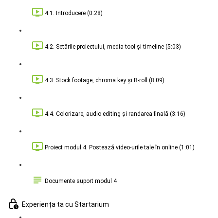
4.1. Introducere (0:28)
4.2. Setările proiectului, media tool și timeline (5:03)
4.3. Stock footage, chroma key și B-roll (8:09)
4.4. Colorizare, audio editing și randarea finală (3:16)
Proiect modul 4. Postează video-urile tale în online (1:01)
Documente suport modul 4
Experiența ta cu Startarium