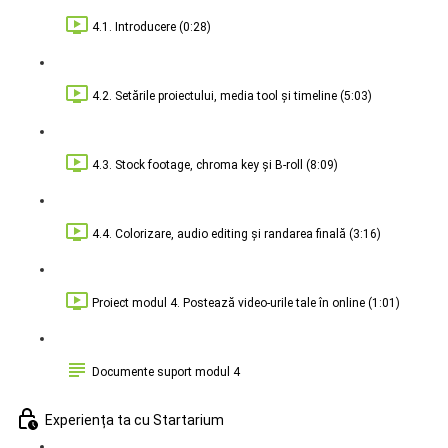
4.1. Introducere (0:28)
4.2. Setările proiectului, media tool și timeline (5:03)
4.3. Stock footage, chroma key și B-roll (8:09)
4.4. Colorizare, audio editing și randarea finală (3:16)
Proiect modul 4. Postează video-urile tale în online (1:01)
Documente suport modul 4
Experiența ta cu Startarium